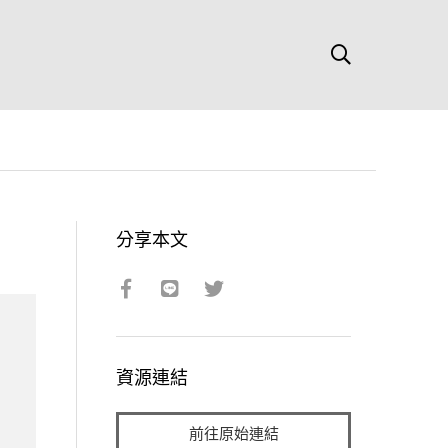
分享本文
資源連結
前往原始連結