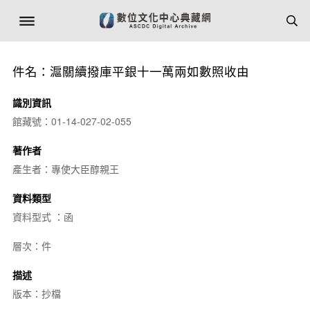
件名：滬關續撥庫平銀十一萬兩如數照收由
識別資訊
館藏號：01-14-027-02-055
著作者
產生者：專使大臣醇親王
資料類型
資料型式 ：函
層次：件
描述
版本：抄檔