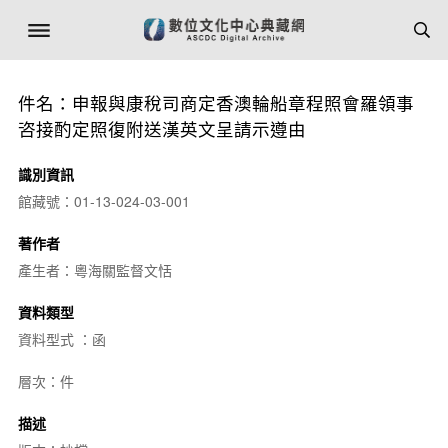
件名：申報與康稅司商定香澳輪船章程照會羅領事
咨接酌定照復附送漢英文呈請示遵由
識別資訊
館藏號：01-13-024-03-001
著作者
產生者：粵海關監督文恬
資料類型
資料型式 ：函
層次：件
描述