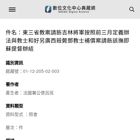
件名：東三省教案請飭吉林將軍按照前三月定義辦
法與教士和好另廣西殺斃鄧教士補償案請飭該撫即
蘇提督辦結
識別資訊
館藏號：01-12-205-02-003
著作者
產生者：法國署公使呂班
資料類型
資料型式 ：照會
層次：件