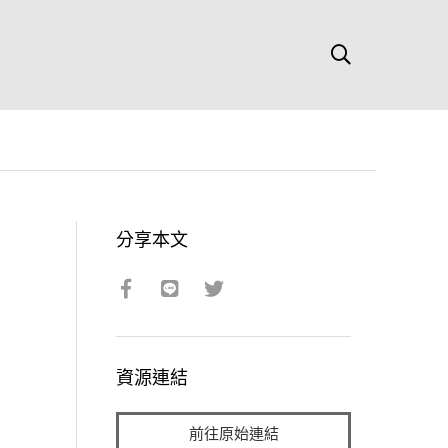
分享本文
資源連結
前往原始連結