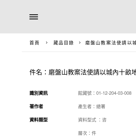
首頁
藏品目錄
磨盤山教案法使請以
件名：磨盤山教案法使請以城內十畝
識別資訊
館藏號：01-12-204-03-008
著作者
產生者：總署
資料類型
資料型式 ：咨
層次：件