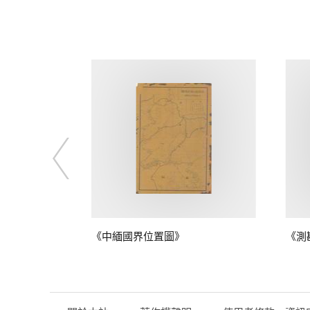
鴨綠江口至江
《中緬國界位置圖》
《測