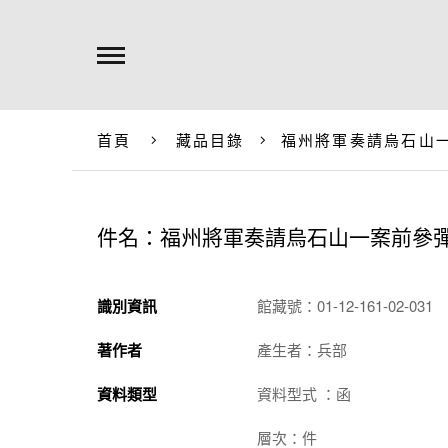
首頁
藏品目錄
福州將軍奏請烏石山
件名：福州將軍奏請烏石山一案前參
識別資訊
館藏號：01-12-161-02-031
著作者
產生者：兵部
資料類型
資料型式 ：函
層次：件