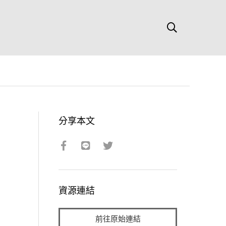
分享本文
資源連結
前往原始連結