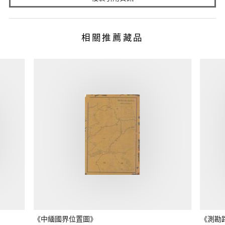
相關推薦藏品
《中緬國界位置圖》
《測勘