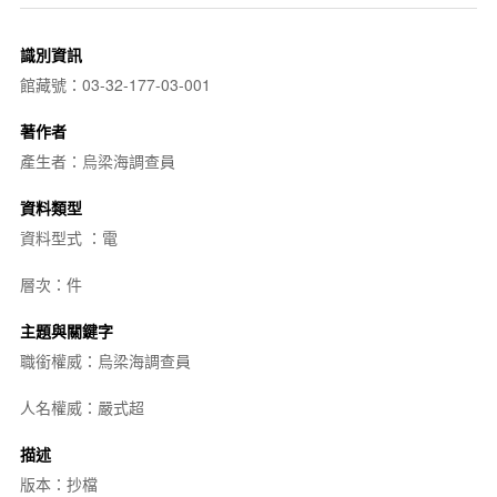
識別資訊
館藏號：03-32-177-03-001
著作者
產生者：烏梁海調查員
資料類型
資料型式 ：電
層次：件
主題與關鍵字
職銜權威：烏梁海調查員
人名權威：嚴式超
描述
版本：抄檔