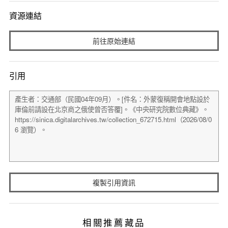
資源連結
前往原始連結
引用
複製引用資訊
相關推薦藏品