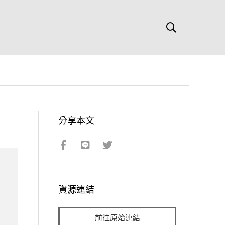
分享本文
資源連結
前往原始連結