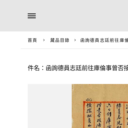
首頁
藏品目錄
函詢德員志廷前往庫
件名：函詢德員志廷前往庫倫事曾否