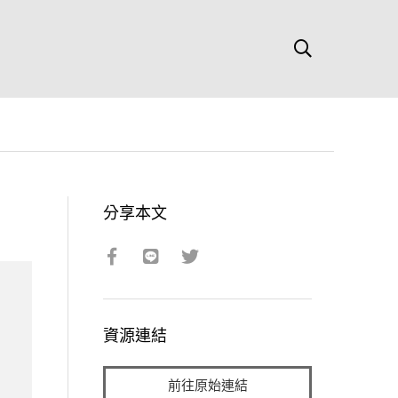
分享本文
資源連結
前往原始連結