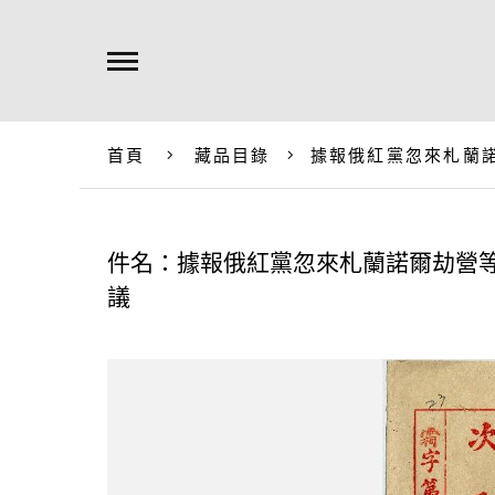
首頁
藏品目錄
據報俄紅黨忽來札蘭
件名：據報俄紅黨忽來札蘭諾爾劫營
議