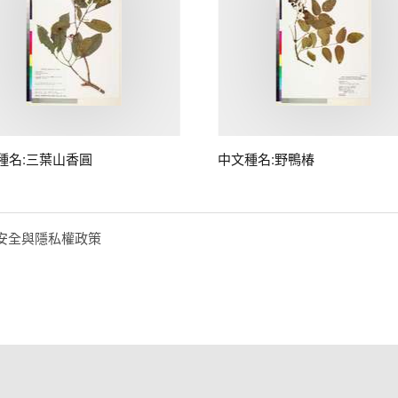
種名:三葉山香圓
中文種名:野鴨椿
安全與隱私權政策