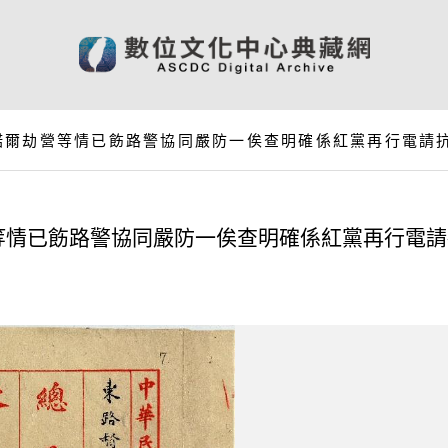
諾爾劫營等情已飭路警協同嚴防一俟查明確係紅黨再行電請
等情已飭路警協同嚴防一俟查明確係紅黨再行電請