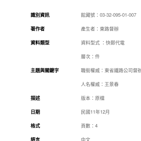
識別資訊
館藏號：03-32-095-01-007
著作者
產生者：東路督辦
資料類型
資料型式 ：快郵代電
層次：件
主題與關鍵字
職銜權威：東省鐵路公司督
人名權威：王景春
描述
版本：原檔
日期
民國11年12月
格式
頁數：4
語言
中文