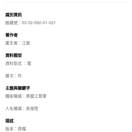
識別資訊
館藏號：03-32-092-01-021
著作者
產生者：江督
資料類型
資料型式 ：電
層次：件
主題與關鍵字
職銜權威：黑龍江督軍
人名權威：吳俊陞
描述
版本：原檔