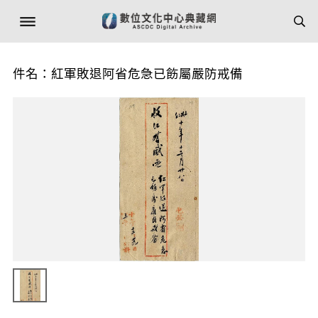
件名：紅軍敗退阿省危急已飭屬嚴防戒備