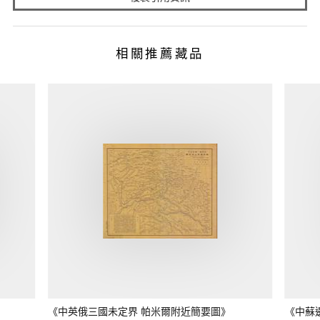
相關推薦藏品
《中英俄三國未定界 帕米爾附近簡要圖》
《中蘇