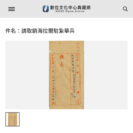
件名：請取銷海拉爾駐紮華兵