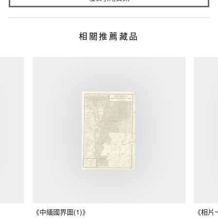
相關推薦藏品
《中緬國界圖(1)》
《相片