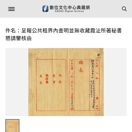
件名：呈報公共租界內查明並無收藏霞沚所著秘書
懇請鑒核由