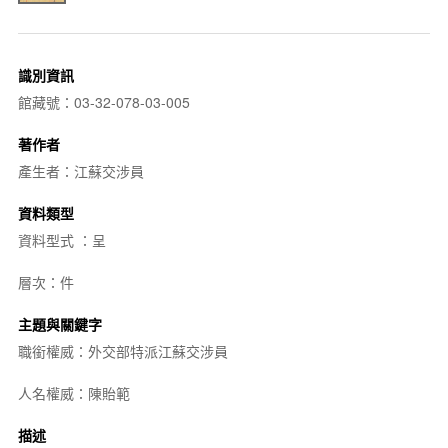
識別資訊
館藏號：03-32-078-03-005
著作者
產生者：江蘇交涉員
資料類型
資料型式 ：呈
層次：件
主題與關鍵字
職銜權威：外交部特派江蘇交涉員
人名權威：陳貽範
描述