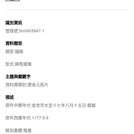
識別資訊
登錄號:fsnrb03947-1
資料類型
類型:鐘銘
型式:靜態圖像
主題與關鍵字
資料庫類別:遼金元拓片
描述
原件中曆年代:金世宗大定十七年八月十五日 獻銘
原件西曆年代:1177.9.9
銘刻書體:楷書