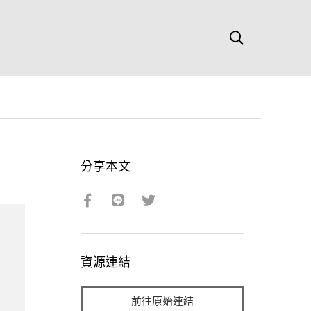
分享本文
資源連結
前往原始連結