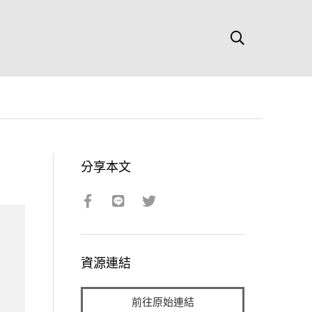
分享本文
資源連結
前往原始連結