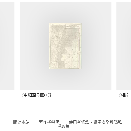
《中緬國界圖(1)》
《相片
關於本站
著作權聲明
使用者條款、資訊安全與隱私
權政策