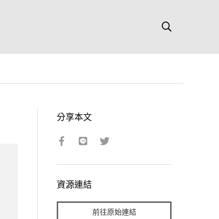
分享本文
資源連結
前往原始連結