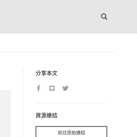
分享本文
資源連結
前往原始連結