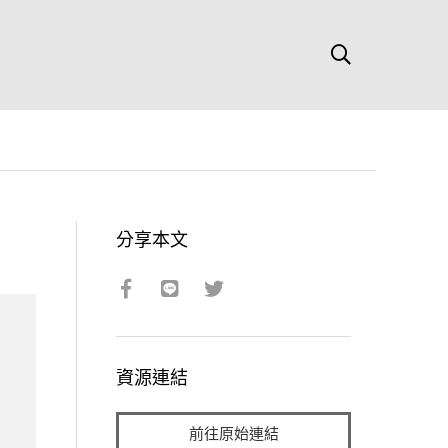
分享本文
資源連結
前往原始連結