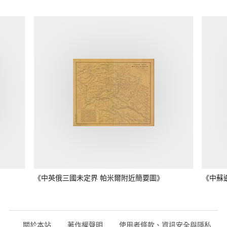
《中英俄三國未定界 帕米爾附近簡要圖》
《中蘇
關於本站
著作權聲明
使用者條款、資訊安全與隱私