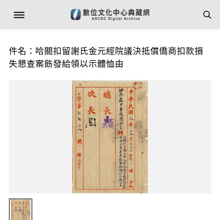
件名：哈關扣留謝氏金元經院議決抵償僑商扣款損
失懇查案飭發給領以示體恤由