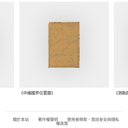
《中緬國界位置圖》
《測勘
關於本站
著作權聲明
使用者條款、資訊安全與隱私
權政策