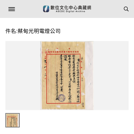
件名:蔡甸光明電燈公司