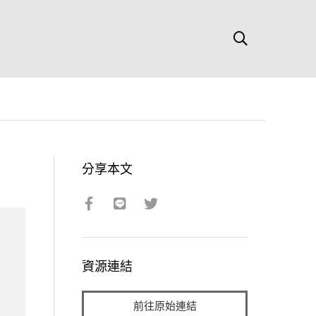
分享本文
資源連結
前往原始連結