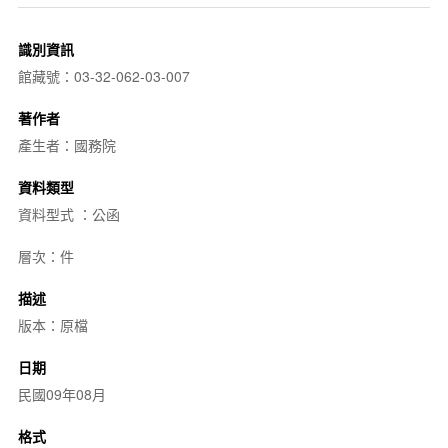
識別資訊
館藏號：03-32-062-03-007
著作者
產生者：國務院
資料類型
資料型式 ：公函
層次：件
描述
版本：原檔
日期
民國09年08月
格式