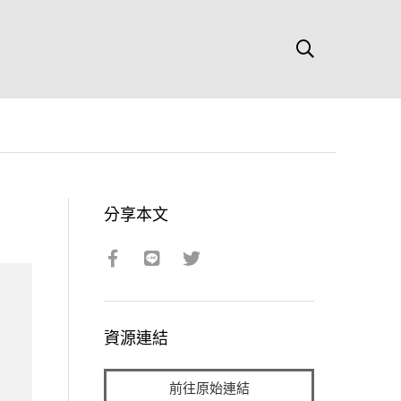
分享本文
資源連結
前往原始連結