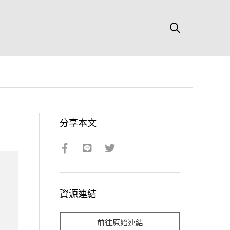
分享本文
資源連結
前往原始連結