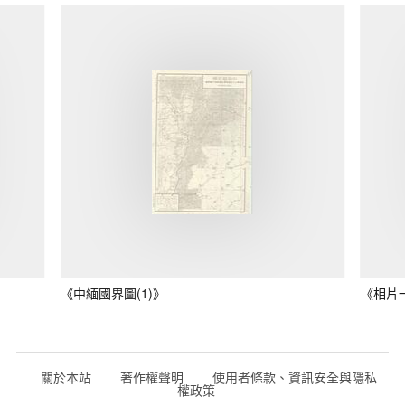
《中緬國界圖(1)》
《相片
關於本站
著作權聲明
使用者條款、資訊安全與隱私
權政策