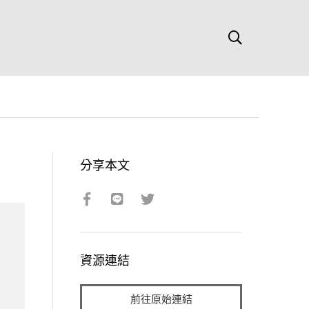
分享本文
資源連結
前往原始連結