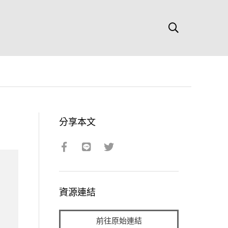
分享本文
資源連結
前往原始連結