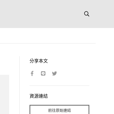
分享本文
資源連結
前往原始連結