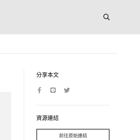
分享本文
資源連結
前往原始連結