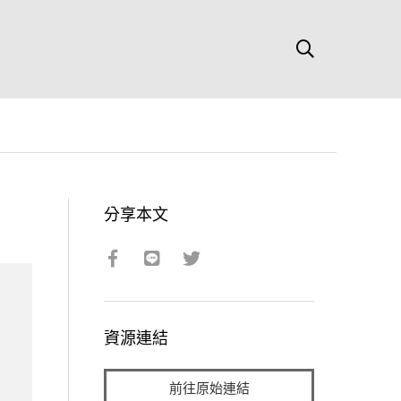
分享本文
資源連結
前往原始連結