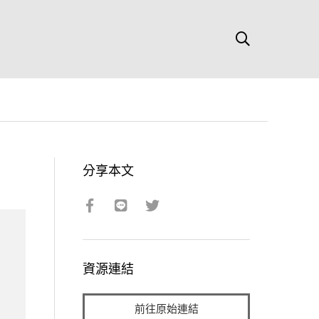
分享本文
資源連結
前往原始連結