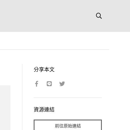
分享本文
資源連結
前往原始連結