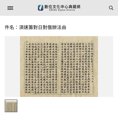
件名：須速籌對日對俄辦法由