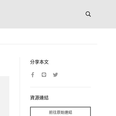
分享本文
資源連結
前往原始連結