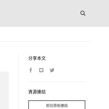
分享本文
資源連結
前往原始連結