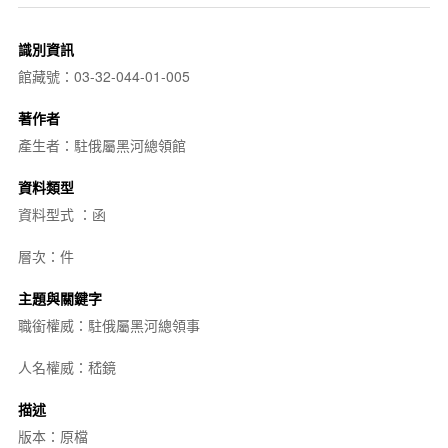
識別資訊
館藏號：03-32-044-01-005
著作者
產生者：駐俄屬黑河總領館
資料類型
資料型式 ：函
層次：件
主題與關鍵字
職銜權威：駐俄屬黑河總領事
人名權威：嵇鏡
描述
版本：原檔