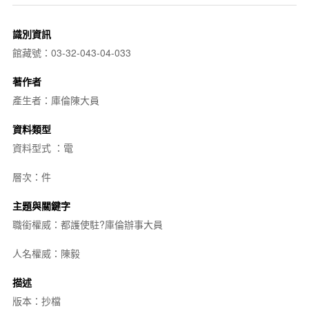
識別資訊
館藏號：03-32-043-04-033
著作者
產生者：庫倫陳大員
資料類型
資料型式 ：電
層次：件
主題與關鍵字
職銜權威：都護使駐?庫倫辦事大員
人名權威：陳毅
描述
版本：抄檔