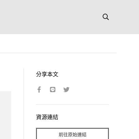
分享本文
資源連結
前往原始連結