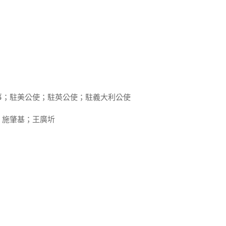
事；駐美公使；駐英公使；駐義大利公使
；施肇基；王廣圻