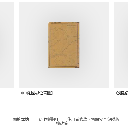
《中緬國界位置圖》
《測勘
關於本站
著作權聲明
使用者條款、資訊安全與隱私
權政策