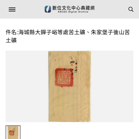
件名:海城縣大鏵子峪等處苦土礦、朱家堡子後山苦
土礦