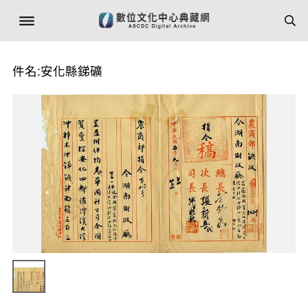
件名:安化縣銻礦