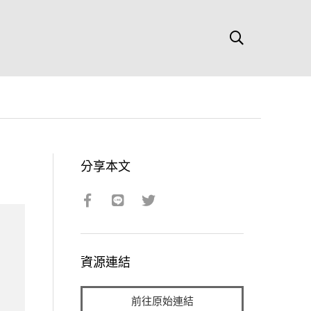
分享本文
資源連結
前往原始連結