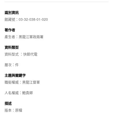
識別資訊
館藏號：03-32-038-01-020
著作者
產生者：黑龍江軍政兩署
資料類型
資料型式 ：快郵代電
層次：件
主題與關鍵字
職銜權威：黑龍江督軍
人名權威：鮑貴卿
描述
版本：原檔