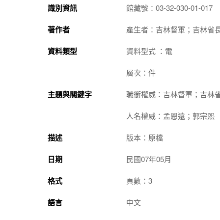
識別資訊
館藏號：03-32-030-01-017
著作者
產生者：吉林督軍；吉林省
資料類型
資料型式 ：電
層次：件
主題與關鍵字
職銜權威：吉林督軍；吉林
人名權威：孟恩遠；郭宗熙
描述
版本：原檔
日期
民國07年05月
格式
頁數：3
語言
中文