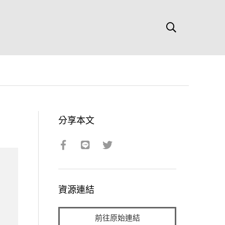
分享本文
資源連結
前往原始連結