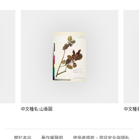
中文種名:山香圓
中文種
關於本站
著作權聲明
使用者條款、資訊安全與隱私