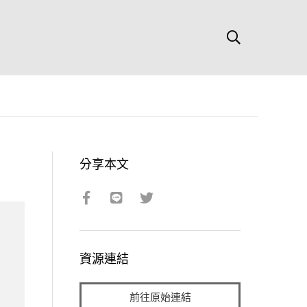
分享本文
資源連結
前往原始連結